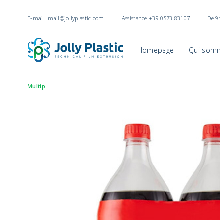
E-mail.
mail@jollyplastic.com
Assistance +39 0573 83107
De 9
Homepage
Qui som
Multip