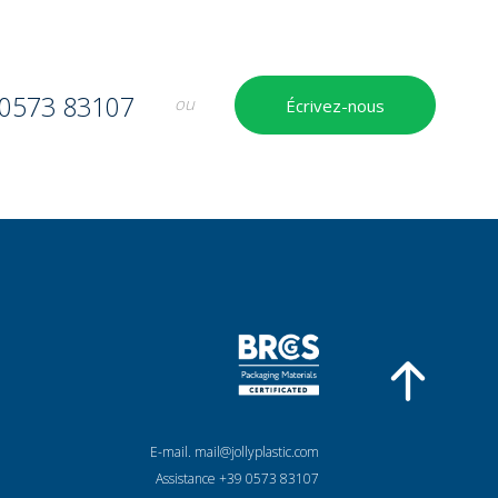
 0573 83107
ou
Écrivez-nous
E-mail.
mail@jollyplastic.com
Assistance +39 0573 83107