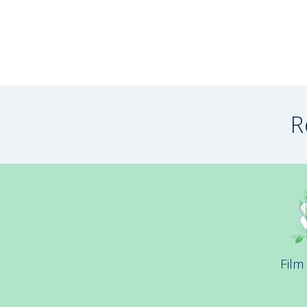
R
Film