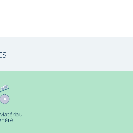
ts
 Matériau
énéré