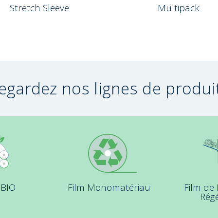
Stretch Sleeve
Multipack
egardez nos lignes de produi
 BIO
Film Monomatériau
Film de
Rég