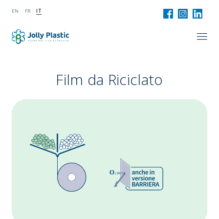
EN
FR
IT
Film da Riciclato