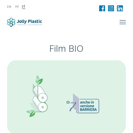
EN
FR
IT
Film BIO